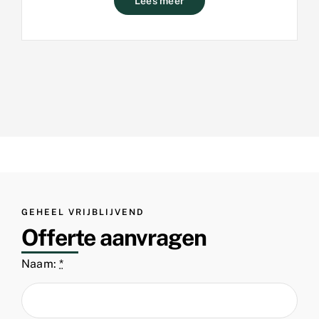
Lees meer
GEHEEL VRIJBLIJVEND
Offerte aanvragen
Naam:
*