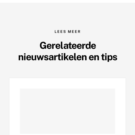
LEES MEER
Gerelateerde
nieuwsartikelen en tips