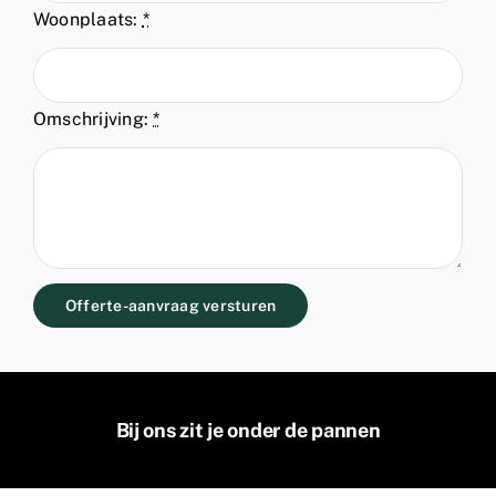
Woonplaats:
*
Omschrijving:
*
Offerte-aanvraag versturen
Bij ons zit je onder de pannen