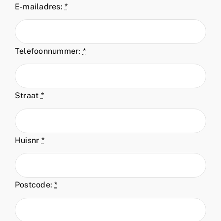
E-mailadres:
*
Telefoonnummer:
*
Straat
*
Huisnr
*
Postcode:
*