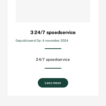
3 24/7 spoedservice
Gepubliceerd Op: 4 november 2024
24/7 spoedservice
Lees meer