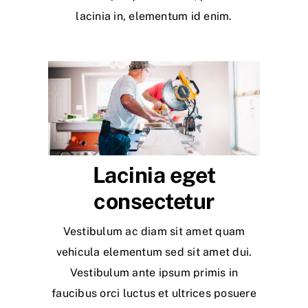
lacinia in, elementum id enim.
Lacinia eget
consectetur
Vestibulum ac diam sit amet quam
vehicula elementum sed sit amet dui.
Vestibulum ante ipsum primis in
faucibus orci luctus et ultrices posuere